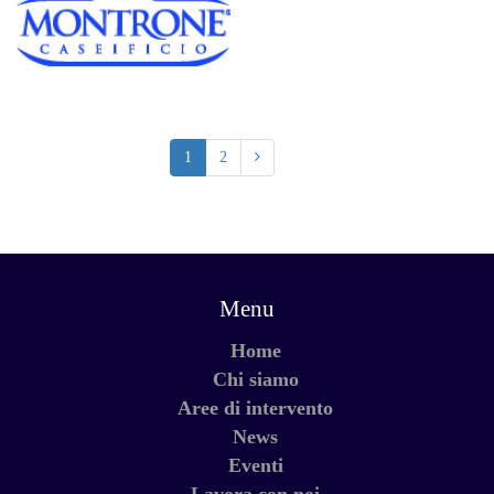
1
2
Menu
Home
Chi siamo
Aree di intervento
News
Eventi