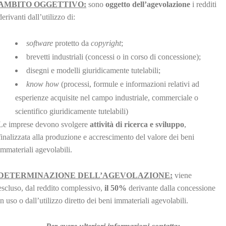
AMBITO OGGETTIVO:
sono
oggetto dell’agevolazione
i redditi
derivanti dall’utilizzo di:
software
protetto da
copyright
;
brevetti industriali (concessi o in corso di concessione);
disegni e modelli giuridicamente tutelabili;
know how
(processi, formule e informazioni relativi ad
esperienze acquisite nel campo industriale, commerciale o
scientifico giuridicamente tutelabili)
Le imprese devono svolgere
attività di ricerca e sviluppo
,
finalizzata alla produzione e accrescimento del valore dei beni
immateriali agevolabili.
DETERMINAZIONE DELL’AGEVOLAZIONE:
viene
escluso, dal reddito complessivo,
il 50%
derivante dalla concessione
in uso o dall’utilizzo diretto dei beni immateriali agevolabili.