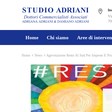
In
Vi
70
Home
Chi siamo
Aree di interven
Home
News
Agevolazione Resto Al Sud Per Imprese E Prof