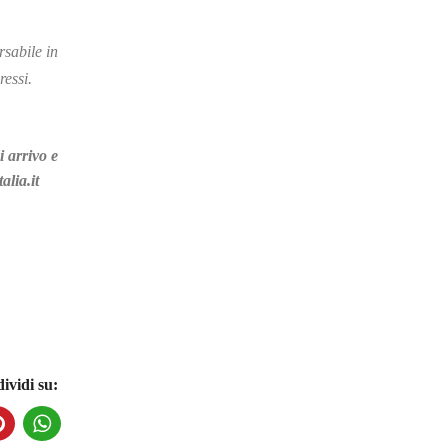
sabile in
ressi.
 arrivo e
alia.it
ividi su: