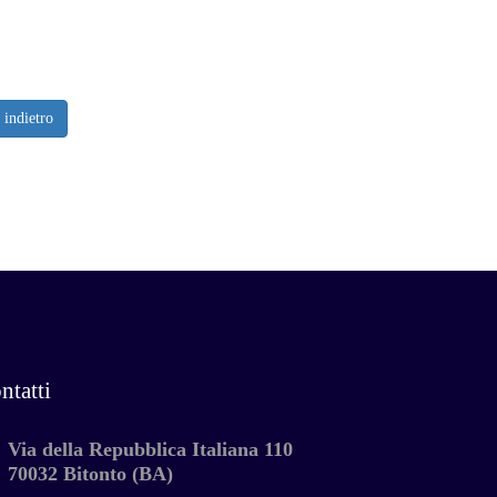
indietro
ntatti
Via della Repubblica Italiana 110
70032 Bitonto (BA)