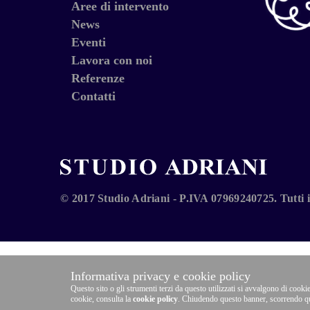
Aree di intervento
News
Eventi
Lavora con noi
Referenze
Contatti
© 2017 Studio Adriani - P.IVA 07969240725. Tutti i d
Informativa privacy e cookie policy
Questo sito o gli strumenti terzi da questo utilizzati si avvalgono di cookie
cookie, consulta la
cookie policy
. Chiudendo questo banner, scorrendo que