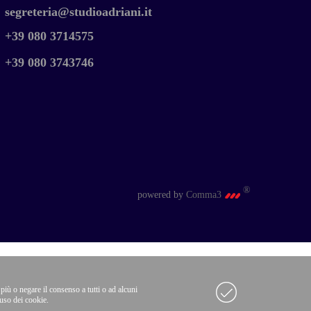
segreteria@studioadriani.it
+39 080 3714575
+39 080 3743746
®
powered by
Comma3
 più o negare il consenso a tutti o ad alcuni
uso dei cookie.