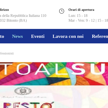
dirizzo
Orari di apertura
a della Repubblica Italiana 110
Lun: 15 - 18
032 Bitonto (BA)
Mar - Ven: 9 - 12 | 15 - 1
to
News
Eventi
Lavora con noi
Referen
essionisti