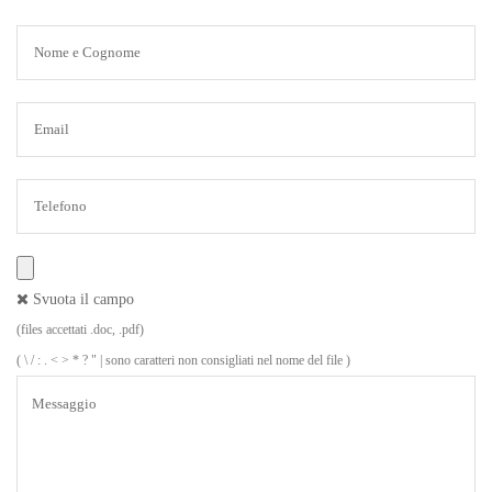
Svuota il campo
(files accettati .doc, .pdf)
( \ / : . < > * ? " | sono caratteri non consigliati nel nome del file )